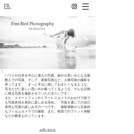
Free Bird Photography
by Akira Seo
ハワイや日本を中心に
個人の写真、旅行の思い出となる複
数人での写真、そして、家族写真など、
人物写真の
撮影を
承ってます
。 ずっと手元に残しておきたくなるような、
見るたびに楽しい思い出が蘇ってくるような、そんな記憶
に残る写真を撮影させていただきたいです。
また、スマートフォンやミラーレスカメラのおかげで誰で
も写真表現を身近に楽しめる現在。 写真を通しての自己
表現も写真の楽しみ方の一つです。 撮影体験から伝統的
なフィルムカメラでの撮影、また、暗室でのプリント体験
などの教室も行っています。
​お問い合わせ